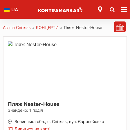
UA
Афіша Світязь
»
КОНЦЕРТИ
»
Пляж Nester-House
Пляж Nester-House
Знайдено:
1
подія
Волинська обл., с. Світязь, вул. Європейська
Дивитися на карті